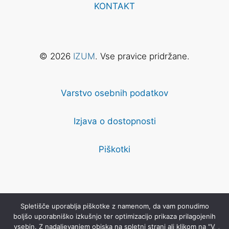
KONTAKT
© 2026
IZUM
. Vse pravice pridržane.
Varstvo osebnih podatkov
Izjava o dostopnosti
Piškotki
Za vsebino na tem spletnem mestu velja licenca
Priznanje
Spletišče uporablja piškotke z namenom, da vam ponudimo
avtorstva-Deljenje pod enakimi pogoji 4.0 Mednarodna
, razen
boljšo uporabniško izkušnjo ter optimizacijo prikaza prilagojenih
kjer je drugače navedeno.
vsebin. Z nadaljevanjem obiska na spletni strani ali klikom na "V