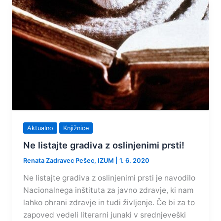
Aktualno
Knjižnice
Ne listajte gradiva z oslinjenimi prsti!
Renata Zadravec Pešec, IZUM
|
1. 6. 2020
Ne listajte gradiva z oslinjenimi prsti je navodilo
Nacionalnega inštituta za javno zdravje, ki nam
lahko ohrani zdravje in tudi življenje. Če bi za to
zapoved vedeli literarni junaki v srednjeveški