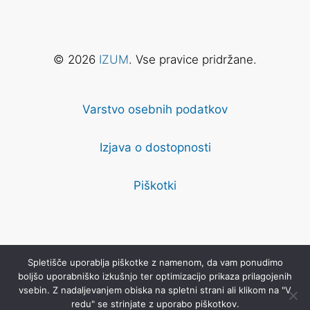
© 2026
IZUM
. Vse pravice pridržane.
Varstvo osebnih podatkov
Izjava o dostopnosti
Piškotki
Za vsebino na tem spletnem mestu velja licenca
Priznanje
Spletišče uporablja piškotke z namenom, da vam ponudimo
avtorstva-Deljenje pod enakimi pogoji 4.0 Mednarodna
, razen
boljšo uporabniško izkušnjo ter optimizacijo prikaza prilagojenih
kjer je drugače navedeno.
vsebin. Z nadaljevanjem obiska na spletni strani ali klikom na "V
redu" se strinjate z uporabo piškotkov.